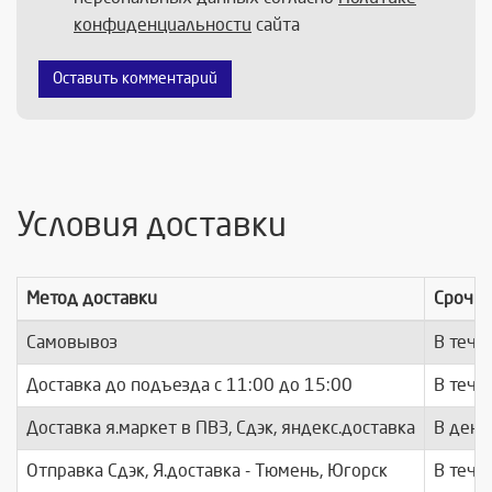
конфиденциальности
сайта
Оставить комментарий
Условия доставки
Метод доставки
Срочно
Самовывоз
В тече
Доставка до подъезда c 11:00 до 15:00
В тече
Доставка я.маркет в ПВЗ, Сдэк, яндекс.доставка
В день
Отправка Сдэк, Я.доставка - Тюмень, Югорск
В тече