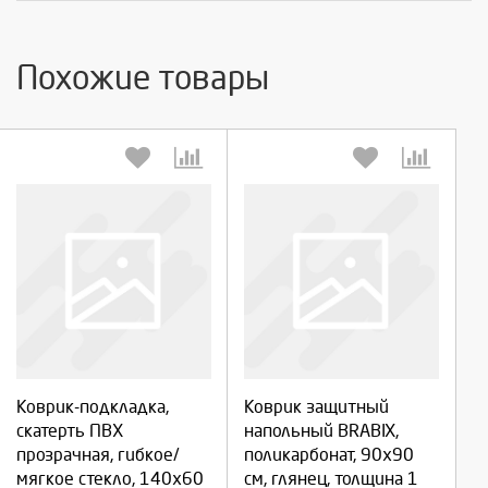
Похожие товары
Выберите количество:
Выберите количество:
Коврик-подкладка,
Коврик защитный
Продолжить
Продолжить
скатерть ПВХ
напольный BRABIX,
прозрачная, гибкое/
поликарбонат, 90х90
Отмена
Отмена
мягкое стекло, 140х60
см, глянец, толщина 1