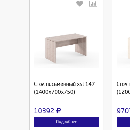
Выберите количество:
Вы
Продолжить
Отмена
П
Стол письменный xst 147
Стол 
(1400х700х750)
(120
10392
97
Подробнее