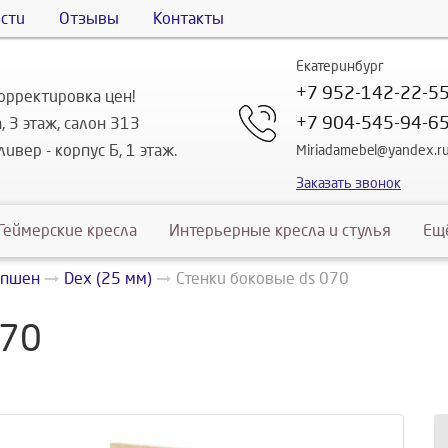
сти
Отзывы
Контакты
Екатеринбург
+7 952-142-22-5
орректировка цен!
+7 904-545-94-6
, 3 этаж, салон 313
ивер - корпус Б, 1 этаж.
Miriadamebel@yandex.r
Заказать звонок
Геймерские кресла
Интерьерные кресла и стулья
Ещ
епшен
Dex (25 мм)
Стенки боковые ds 070
070