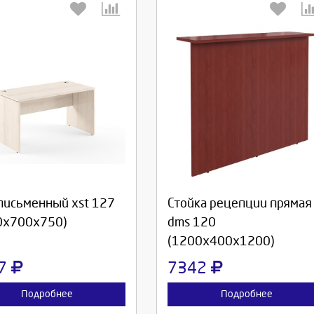
берите количество:
Выберите количество:
родолжить
Отмена
Продолжить
Отмена
письменный xst 127
Стойка рецепции прямая
0х700х750)
dms 120
(1200х400х1200)
07
7342
Подробнее
Подробнее