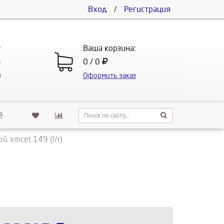
Вход
/
Регистрация
5
Ваша корзина:
5
0 / 0
u
Оформить заказ
ё
й xmcet 149 (l/r)