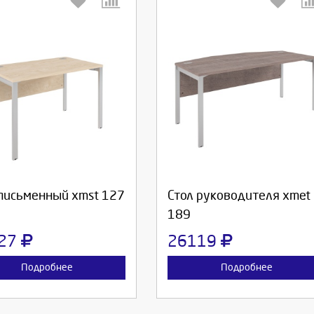
берите количество:
Выберите количество:
родолжить
Отмена
Продолжить
Отмена
 письменный xmst 127
Стол руководителя xmet
189
27
26119
Подробнее
Подробнее