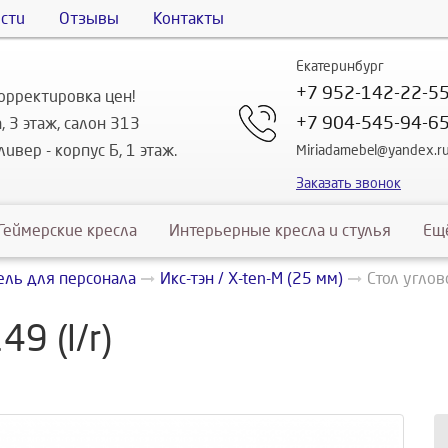
сти
Отзывы
Контакты
Екатеринбург
+7 952-142-22-5
орректировка цен!
+7 904-545-94-6
, 3 этаж, салон 313
ивер - корпус Б, 1 этаж.
Miriadamebel@yandex.r
Заказать звонок
Геймерские кресла
Интерьерные кресла и стулья
Ещ
ль для персонала
Икс-тэн / X-ten-М (25 мм)
Стол углово
9 (l/r)