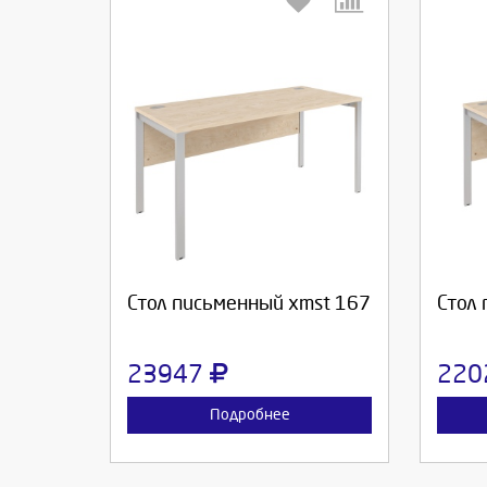
Выберите количество:
Вы
Продолжить
Отмена
П
Стол письменный xmst 167
Стол
23947
220
Подробнее