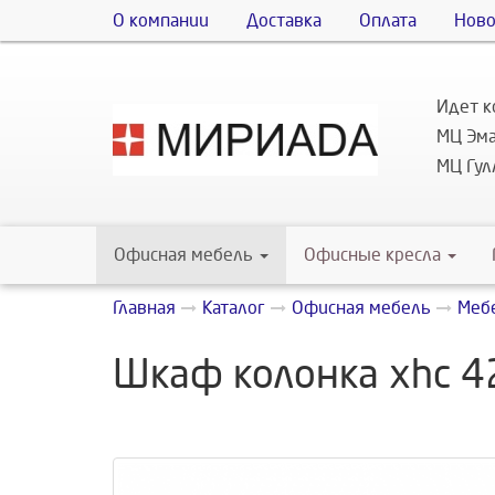
О компании
Доставка
Оплата
Ново
Идет к
МЦ Эма
МЦ Гулл
Офисная мебель
Офисные кресла
Главная
Каталог
Офисная мебель
Мебе
Шкаф колонка xhc 42.