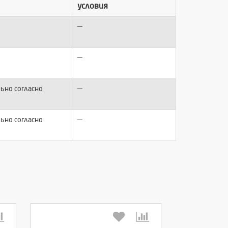
условия
—
—
—
ьно согласно
—
ьно согласно