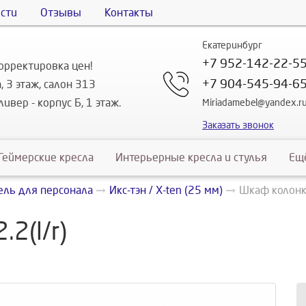
сти
Отзывы
Контакты
Екатеринбург
+7 952-142-22-5
орректировка цен!
+7 904-545-94-6
, 3 этаж, салон 313
ивер - корпус Б, 1 этаж.
Miriadamebel@yandex.r
Заказать звонок
Геймерские кресла
Интерьерные кресла и стулья
Ещ
ль для персонала
Икс-тэн / X-ten (25 мм)
Шкаф колонка
2(l/r)