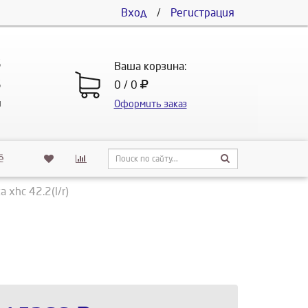
Вход
/
Регистрация
5
Ваша корзина:
5
0 / 0
u
Оформить заказ
ё
 xhc 42.2(l/r)