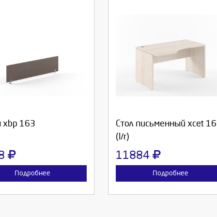
берите количество:
Выберите количество:
родолжить
Отмена
Продолжить
Отмена
 xbp 163
Стол письменный xcet 1
(l/r)
08
11884
Подробнее
Подробнее