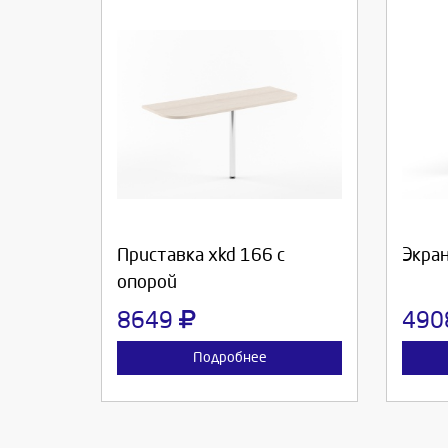
Выберите количество:
Вы
Продолжить
Отмена
П
Приставка xkd 166 с
Экран
опорой
8649
49
Подробнее