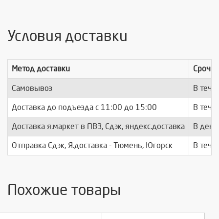
Условия доставки
Метод доставки
Срочно
Самовывоз
В тече
Доставка до подъезда c 11:00 до 15:00
В тече
Доставка я.маркет в ПВЗ, Сдэк, яндекс.доставка
В день
Отправка Сдэк, Я.доставка - Тюмень, Югорск
В тече
Похожие товары