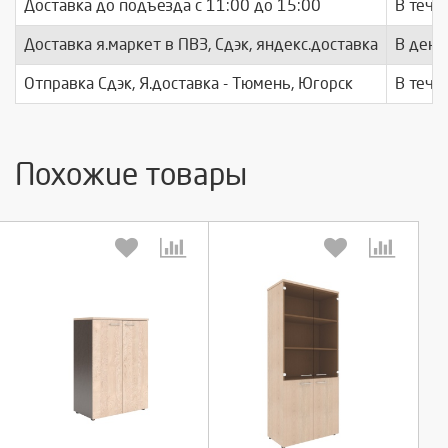
Доставка до подъезда c 11:00 до 15:00
В тече
Доставка я.маркет в ПВЗ, Сдэк, яндекс.доставка
В день
Отправка Сдэк, Я.доставка - Тюмень, Югорск
В тече
Похожие товары
Выберите количество:
Выберите количество: