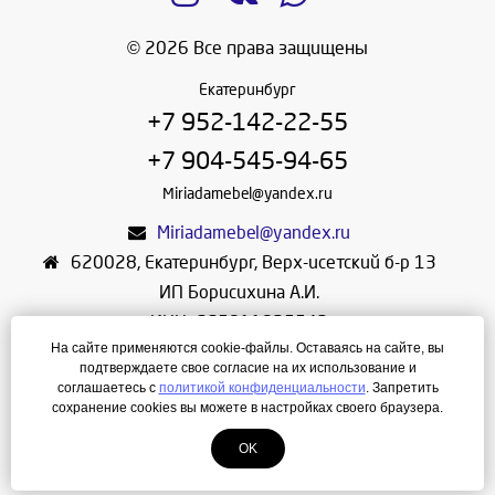
© 2026 Все права защищены
Екатеринбург
+7 952-142-22-55
+7 904-545-94-65
Miriadamebel@yandex.ru
Miriadamebel@yandex.ru
620028
,
Екатеринбург
,
Верх-исетский б-р 13
ИП Борисихина А.И.
ИНН: 665811825542
На сайте применяются cookie-файлы. Оставаясь на сайте, вы
ОГРНИП: 312665804600057
подтверждаете свое согласие на их использование и
Режим работы: Ежедневно с 10-30 до 19-30
соглашаетесь с
политикой конфиденциальности
. Запретить
сохранение cookies вы можете в настройках своего браузера.
Создание сайта
—
ЛегионА
OK