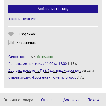
Добавить в корзину
Заказать в один клик
Выберите количество:
В избранное
К сравнению
Продолжить
Отмена
Самовывоз
1-15 д,
бесплатно
Доставка до подъезда c 11:00 до 15:00
1-15 д
Доставка я.маркет в ПВЗ, Сдэк, яндекс.доставка
сегодня
Отправка Сдэк, Я.доставка - Тюмень, Югорск
3-7 д
Описание товара
Отзывы
Доставка
Похожие 