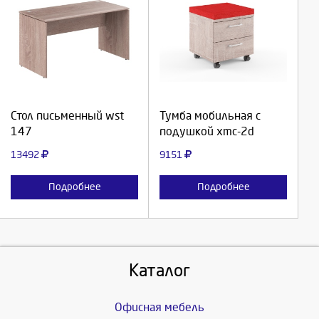
Выберите количество:
Выберите количество:
Продолжить
Продолжить
Стол письменный wst
Тумба мобильная с
147
подушкой xmc-2d
Отмена
Отмена
13492
9151
Подробнее
Подробнее
Каталог
Офисная мебель