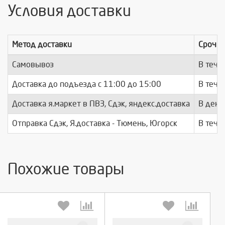
Условия доставки
Метод доставки
Срочно
Самовывоз
В тече
Доставка до подъезда c 11:00 до 15:00
В тече
Доставка я.маркет в ПВЗ, Сдэк, яндекс.доставка
В день
Отправка Сдэк, Я.доставка - Тюмень, Югорск
В тече
Похожие товары