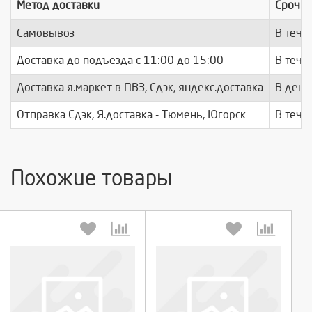
Метод доставки
Срочно
Самовывоз
В тече
Доставка до подъезда c 11:00 до 15:00
В тече
Доставка я.маркет в ПВЗ, Сдэк, яндекс.доставка
В день
Отправка Сдэк, Я.доставка - Тюмень, Югорск
В тече
Похожие товары