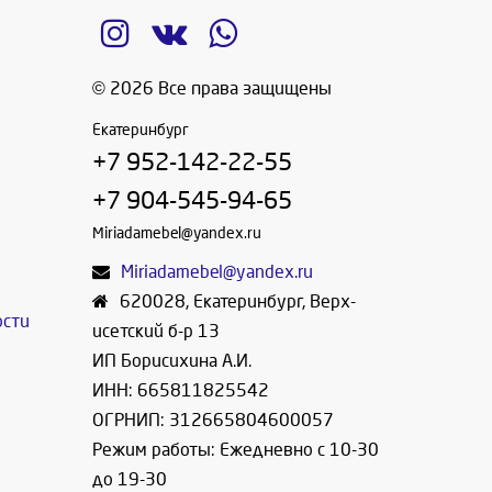
© 2026 Все права защищены
Екатеринбург
+7 952-142-22-55
+7 904-545-94-65
Miriadamebel@yandex.ru
Miriadamebel@yandex.ru
620028
,
Екатеринбург
,
Верх-
ости
исетский б-р 13
ИП Борисихина А.И.
ИНН: 665811825542
ОГРНИП: 312665804600057
Режим работы: Ежедневно с 10-30
до 19-30