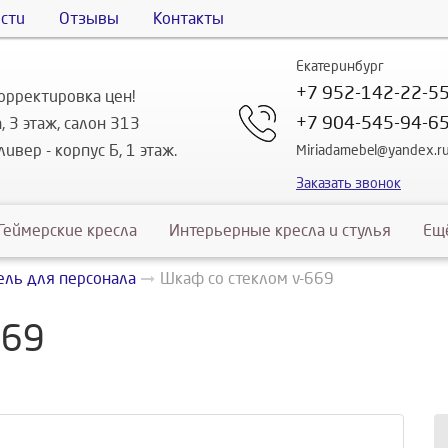
сти
Отзывы
Контакты
Екатеринбург
+7 952-142-22-5
орректировка цен!
+7 904-545-94-6
, 3 этаж, салон 313
ивер - корпус Б, 1 этаж.
Miriadamebel@yandex.r
Заказать звонок
Геймерские кресла
Интерьерные кресла и стулья
Ещ
ль для персонала
Шкаф со стеклом v-669
669