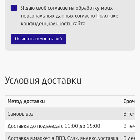
Я даю своё согласие на обработку моих
персональных данных согласно
Политике
конфиденциальности
сайта
Оставить комментарий
Условия доставки
Метод доставки
Срочно
Самовывоз
В тече
Доставка до подъезда c 11:00 до 15:00
В тече
Доставка я.маркет в ПВЗ, Сдэк, яндекс.доставка
В день