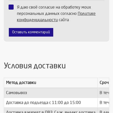
Я даю своё согласие на обработку моих
персональных данных согласно
Политике
конфиденциальности
сайта
Оставить комментарий
Условия доставки
Метод доставки
Срочно
Самовывоз
В тече
Доставка до подъезда c 11:00 до 15:00
В тече
Доставка я.маркет в ПВЗ, Сдэк, яндекс.доставка
В день