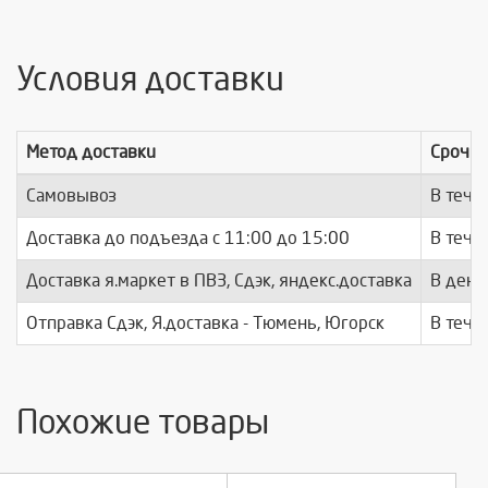
Условия доставки
Метод доставки
Срочно
Самовывоз
В тече
Доставка до подъезда c 11:00 до 15:00
В тече
Доставка я.маркет в ПВЗ, Сдэк, яндекс.доставка
В день
Отправка Сдэк, Я.доставка - Тюмень, Югорск
В тече
Похожие товары