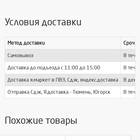
Условия доставки
Метод доставки
Срочно
Самовывоз
В тече
Доставка до подъезда c 11:00 до 15:00
В тече
Доставка я.маркет в ПВЗ, Сдэк, яндекс.доставка
В день
Отправка Сдэк, Я.доставка - Тюмень, Югорск
В тече
Похожие товары