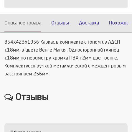
Описание товара
Отзывы
Доставка
Похожие 
854х423х1956 Каркас в комплекте с топом из ЛДСП
т.18мм, в цвете Венге Магия. Односторонний глянец
т.18мм по периметру кромка ПВХ т.2мм цвет венге.
Комплектуеся ручкой металлической с межцентровым
расстоянием 256мм.
Отзывы