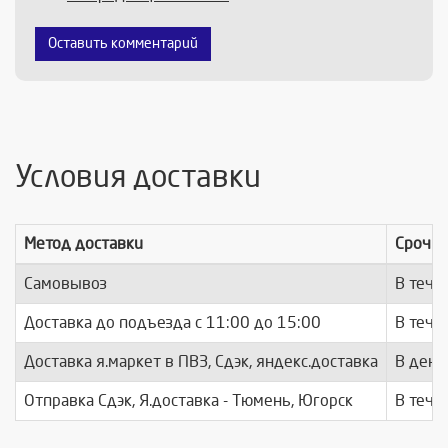
Оставить комментарий
Условия доставки
Метод доставки
Срочно
Самовывоз
В тече
Доставка до подъезда c 11:00 до 15:00
В тече
Доставка я.маркет в ПВЗ, Сдэк, яндекс.доставка
В день
Отправка Сдэк, Я.доставка - Тюмень, Югорск
В тече