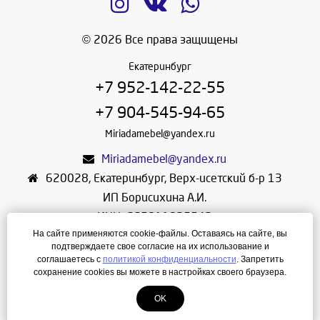
© 2026 Все права защищены
Екатеринбург
+7 952-142-22-55
+7 904-545-94-65
Miriadamebel@yandex.ru
Miriadamebel@yandex.ru
620028
,
Екатеринбург
,
Верх-исетский б-р 13
ИП Борисихина А.И.
ИНН: 665811825542
На сайте применяются cookie-файлы. Оставаясь на сайте, вы
ОГРНИП: 312665804600057
подтверждаете свое согласие на их использование и
Режим работы: Ежедневно с 10-30 до 19-30
соглашаетесь с
политикой конфиденциальности
. Запретить
сохранение cookies вы можете в настройках своего браузера.
Создание сайта
—
ЛегионА
OK