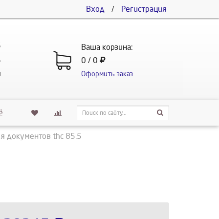
Вход
/
Регистрация
5
Ваша корзина:
5
0 / 0
u
Оформить заказ
ё
я документов thc 85.5