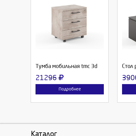
Выберите количество:
Вы
Продолжить
Отмена
П
Тумба мобильная tmc 3d
Стол 
21296
390
Подробнее
Каталог