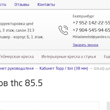
сти
Отзывы
Контакты
Екатеринбург
+7 952-142-22-5
орректировка цен!
+7 904-545-94-6
, 3 этаж, салон 313
ивер - корпус Б, 1 этаж.
Miriadamebel@yandex.r
Заказать звонок
Геймерские кресла
Интерьерные кресла и стулья
Ещ
инет руководителя
Кабинет Торр / torr (38 мм)
Шкаф дл
в thc 85.5