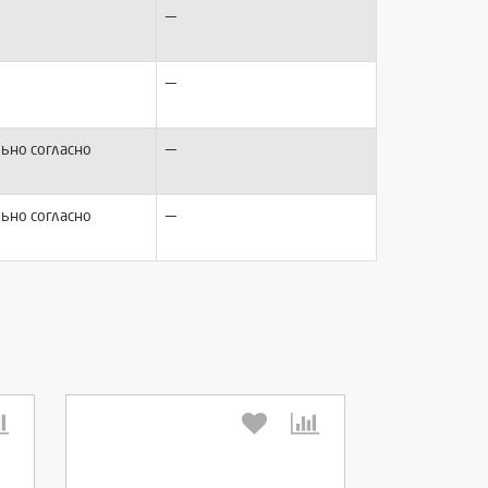
—
—
—
ьно согласно
—
ьно согласно