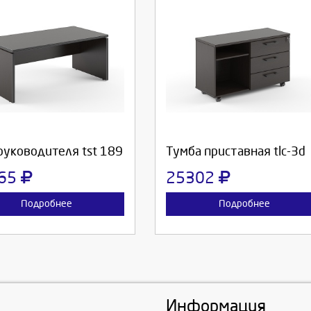
берите количество:
Выберите количество:
родолжить
Отмена
Продолжить
Отмена
руководителя tst 189
Тумба приставная tlc-3d
65
25302
Подробнее
Подробнее
Информация