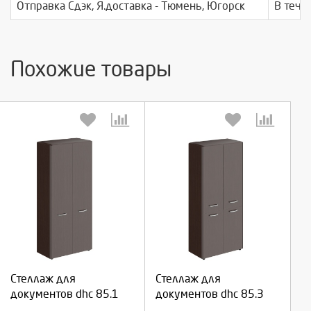
Отправка Сдэк, Я.доставка - Тюмень, Югорск
В тече
Похожие товары
Выберите количество:
Выберите количество:
Продолжить
Продолжить
Стеллаж для
Стеллаж для
документов dhc 85.1
документов dhc 85.3
Отмена
Отмена