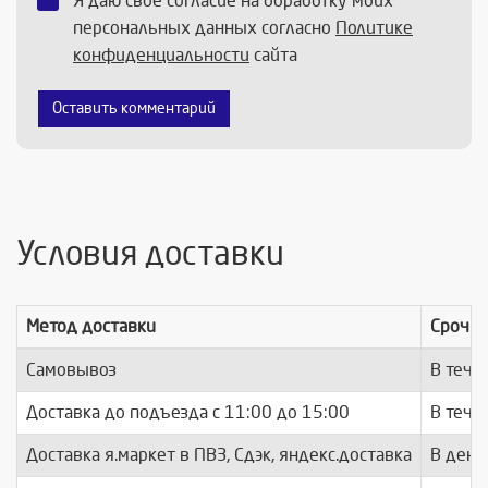
Я даю своё согласие на обработку моих
персональных данных согласно
Политике
конфиденциальности
сайта
Оставить комментарий
Условия доставки
Метод доставки
Срочно
Самовывоз
В тече
Доставка до подъезда c 11:00 до 15:00
В тече
Доставка я.маркет в ПВЗ, Сдэк, яндекс.доставка
В день