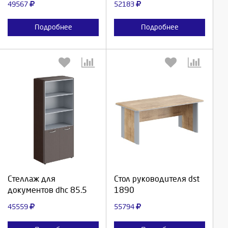
49567
52183
Подробнее
Подробнее
Выберите количество:
Выберите количество:
Продолжить
Продолжить
Стеллаж для
Стол руководителя dst
документов dhc 85.5
1890
Отмена
Отмена
45559
55794