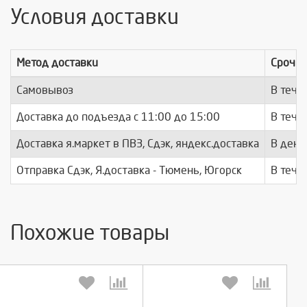
Условия доставки
Метод доставки
Срочно
Самовывоз
В тече
Доставка до подъезда c 11:00 до 15:00
В тече
Доставка я.маркет в ПВЗ, Сдэк, яндекс.доставка
В день
Отправка Сдэк, Я.доставка - Тюмень, Югорск
В тече
Похожие товары