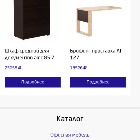
Выберите количество:
Выберите количество:
Продолжить
Продолжить
Шкаф средний для
Брифинг-приставка АТ
документов amc 85.7
127
Отмена
Отмена
23058
18526
Подробнее
Подробнее
Каталог
Офисная мебель