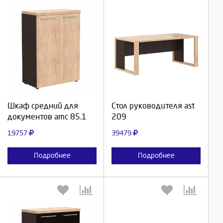
Выберите количество:
Выберите количество:
Продолжить
Продолжить
Шкаф средний для
Стол руководителя ast
документов amc 85.1
209
Отмена
Отмена
19757
39479
Подробнее
Подробнее