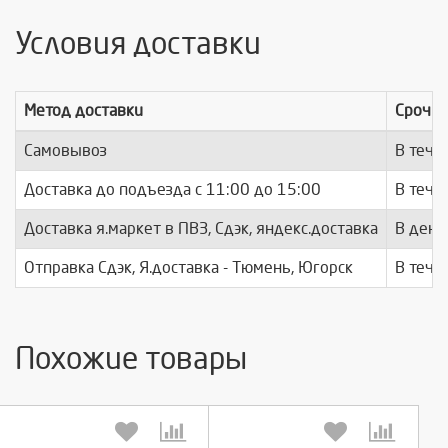
Условия доставки
Метод доставки
Срочно
Самовывоз
В тече
Доставка до подъезда c 11:00 до 15:00
В тече
Доставка я.маркет в ПВЗ, Сдэк, яндекс.доставка
В день
Отправка Сдэк, Я.доставка - Тюмень, Югорск
В тече
Похожие товары