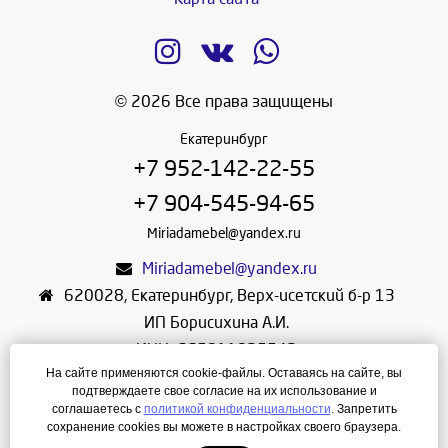
© 2026 Все права защищены
Екатеринбург
+7 952-142-22-55
+7 904-545-94-65
Miriadamebel@yandex.ru
Miriadamebel@yandex.ru
620028
,
Екатеринбург
,
Верх-исетский б-р 13
ИП Борисихина А.И.
ИНН: 665811825542
На сайте применяются cookie-файлы. Оставаясь на сайте, вы
ОГРНИП: 312665804600057
подтверждаете свое согласие на их использование и
Режим работы: Ежедневно с 10-30 до 19-30
соглашаетесь с
политикой конфиденциальности
. Запретить
сохранение cookies вы можете в настройках своего браузера.
Создание сайта
—
ЛегионА