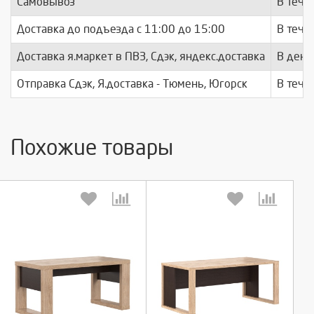
Самовывоз
В тече
Доставка до подъезда c 11:00 до 15:00
В тече
Доставка я.маркет в ПВЗ, Сдэк, яндекс.доставка
В день
Отправка Сдэк, Я.доставка - Тюмень, Югорск
В тече
Похожие товары
Выберите количество:
Выберите количество: