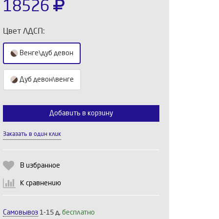
18526
Цвет ЛДСП:
Венге\дуб девон
Дуб девон\венге
Добавить в корзину
Выберите количество:
Заказать в один клик
Продолжить
Отмена
В избранное
К сравнению
Самовывоз
1-15 д,
бесплатно