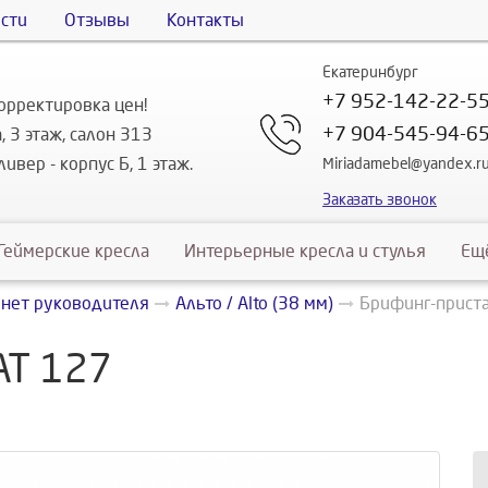
сти
Отзывы
Контакты
Екатеринбург
+7 952-142-22-5
орректировка цен!
+7 904-545-94-6
, 3 этаж, салон 313
ивер - корпус Б, 1 этаж.
Miriadamebel@yandex.r
Заказать звонок
Геймерские кресла
Интерьерные кресла и стулья
Ещ
инет руководителя
Альто / Alto (38 мм)
Брифинг-приста
АТ 127