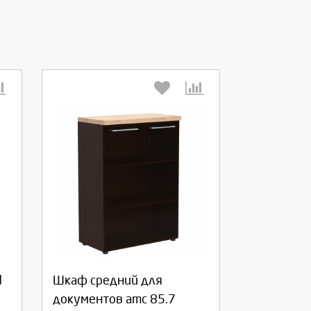
Выберите количество:
Продолжить
Отмена
d
Шкаф средний для
документов amc 85.7