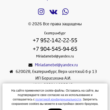
© 2026 Все права защищены
Екатеринбург
+7 952-142-22-55
+7 904-545-94-65
Miriadamebel@yandex.ru
Miriadamebel@yandex.ru
620028
,
Екатеринбург
,
Верх-исетский б-р 13
ИП Борисихина А.И.
ИНН: 665811825542
На сайте применяются cookie-файлы. Оставаясь на сайте, вы
ОГРНИП: 312665804600057
подтверждаете свое согласие на их использование и
Режим работы: Ежедневно с 10-30 до 19-30
соглашаетесь с
политикой конфиденциальности
. Запретить
сохранение cookies вы можете в настройках своего браузера.
Создание сайта
—
ЛегионА