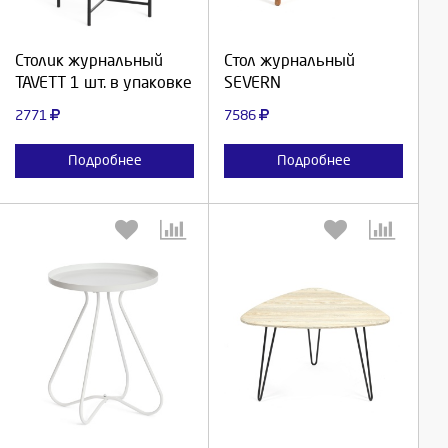
Продолжить
Продолжить
Столик журнальный
Стол журнальный
TAVETT 1 шт. в упаковке
SEVERN
Отмена
Отмена
2771
7586
Подробнее
Подробнее
Выберите количество:
Выберите количество:
Продолжить
Продолжить