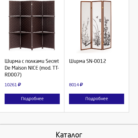
Выберите количество:
Выберите количество:
Продолжить
Продолжить
Ширма с полками Secret
Ширма SN-0012
De Maison NICE (mod. TT-
Отмена
Отмена
RD007)
10261
8014
Подробнее
Подробнее
Каталог