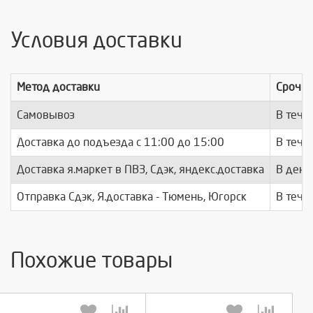
Условия доставки
Метод доставки
Срочно
Самовывоз
В тече
Доставка до подъезда c 11:00 до 15:00
В тече
Доставка я.маркет в ПВЗ, Сдэк, яндекс.доставка
В день
Отправка Сдэк, Я.доставка - Тюмень, Югорск
В тече
Похожие товары