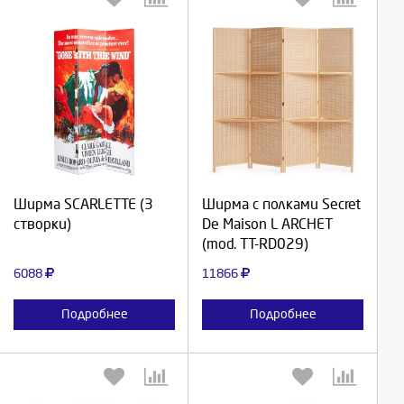
Выберите количество:
Выберите количество:
Продолжить
Продолжить
Ширма SCARLETTE (3
Ширма с полками Secret
створки)
De Maison L ARCHET
Отмена
Отмена
(mod. TT-RD029)
6088
11866
Подробнее
Подробнее