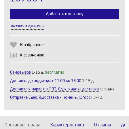
Добавить в корзину
Заказать в один клик
Выберите количество:
В избранное
К сравнению
Продолжить
Отмена
Самовывоз
1-15 д,
бесплатно
Доставка до подъезда c 11:00 до 15:00
1-15 д
Доставка я.маркет в ПВЗ, Сдэк, яндекс.доставка
сегодня
Отправка Сдэк, Я.доставка - Тюмень, Югорск
3-7 д
Описание товара
Характеристики
Отзывы
Дос