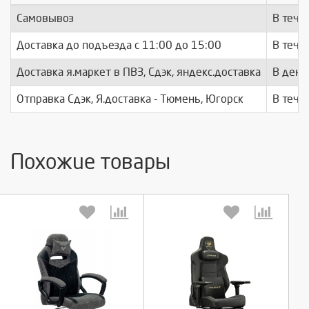
Самовывоз
В тече
Доставка до подъезда c 11:00 до 15:00
В тече
Доставка я.маркет в ПВЗ, Сдэк, яндекс.доставка
В день
Отправка Сдэк, Я.доставка - Тюмень, Югорск
В тече
Похожие товары
Выберите количество:
Выберите количество: