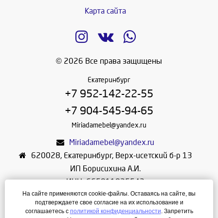
Карта сайта
© 2026 Все права защищены
Екатеринбург
+7 952-142-22-55
+7 904-545-94-65
Miriadamebel@yandex.ru
Miriadamebel@yandex.ru
620028
,
Екатеринбург
,
Верх-исетский б-р 13
ИП Борисихина А.И.
ИНН: 665811825542
На сайте применяются cookie-файлы. Оставаясь на сайте, вы
ОГРНИП: 312665804600057
подтверждаете свое согласие на их использование и
Режим работы: Ежедневно с 10-30 до 19-30
соглашаетесь с
политикой конфиденциальности
. Запретить