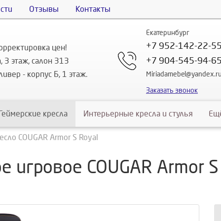
сти
Отзывы
Контакты
Екатеринбург
+7 952-142-22-5
орректировка цен!
+7 904-545-94-6
, 3 этаж, салон 313
ивер - корпус Б, 1 этаж.
Miriadamebel@yandex.r
Заказать звонок
Геймерские кресла
Интерьерные кресла и стулья
Ещ
есло COUGAR Armor S Royal
е игровое COUGAR Armor S 