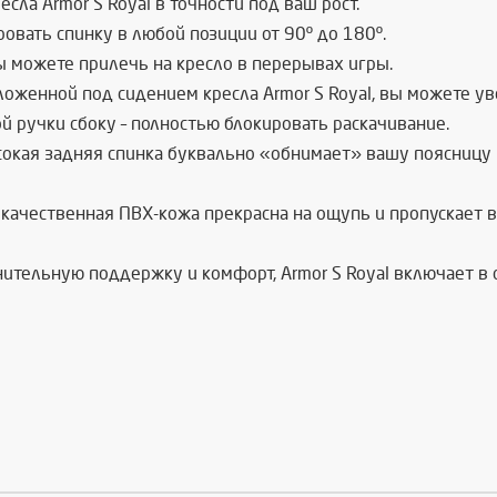
есла Armor S
Royal
в точности под ваш рост.
овать спинку в любой позиции от 90º до 180º.
ы можете прилечь на кресло в перерывах игры.
ложенной под сидением кресла Armor S
Royal
, вы можете у
й ручки сбоку – полностью блокировать раскачивание.
сокая задняя спинка буквально «обнимает» вашу поясницу
качественная ПВХ-кожа прекрасна на ощупь и пропускает 
нительную поддержку и комфорт, Armor S
Royal
включает в 