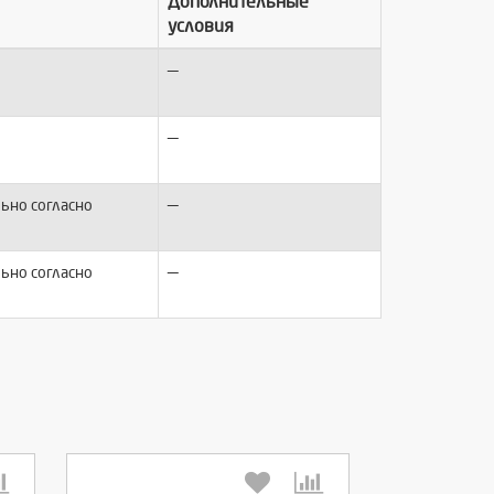
Дополнительные
условия
—
—
—
ьно согласно
—
ьно согласно