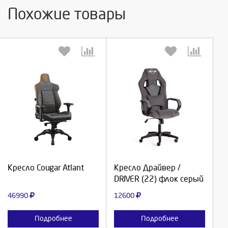
Похожие товары
Выберите количество:
Выберите количество:
Продолжить
Продолжить
Кресло Cougar Atlant
Кресло Драйвер /
DRIVER (22) флок серый
Отмена
Отмена
46990
12600
Подробнее
Подробнее