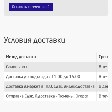
Оставить комментарий
Условия доставки
Метод доставки
Срочно
Самовывоз
В тече
Доставка до подъезда c 11:00 до 15:00
В тече
Доставка я.маркет в ПВЗ, Сдэк, яндекс.доставка
В день
Отправка Сдэк, Я.доставка - Тюмень, Югорск
В тече