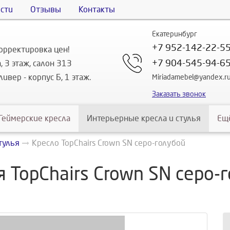
сти
Отзывы
Контакты
Екатеринбург
+7 952-142-22-5
орректировка цен!
+7 904-545-94-6
, 3 этаж, салон 313
ивер - корпус Б, 1 этаж.
Miriadamebel@yandex.r
Заказать звонок
Геймерские кресла
Интерьерные кресла и стулья
Ещ
тулья
Кресло TopChairs Crown SN серо-голубой
 TopChairs Crown SN серо-