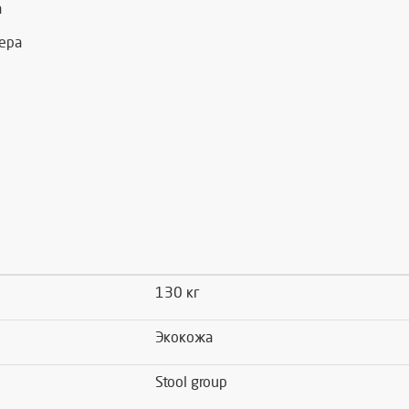
а
ера
130 кг
Экокожа
Stool group