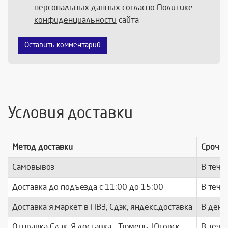
персональных данных согласно
Политике
конфиденциальности
сайта
Оставить комментарий
Условия доставки
Метод доставки
Срочно
Самовывоз
В тече
Доставка до подъезда c 11:00 до 15:00
В тече
Доставка я.маркет в ПВЗ, Сдэк, яндекс.доставка
В день
Отправка Сдэк, Я.доставка - Тюмень, Югорск
В тече