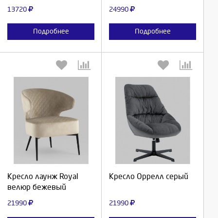
13720
24990
Подробнее
Подробнее
Выберите количество:
Выберите количество:
Продолжить
Продолжить
Кресло лаунж Royal
Кресло Оррелл серый
велюр бежевый
Отмена
Отмена
21990
21990