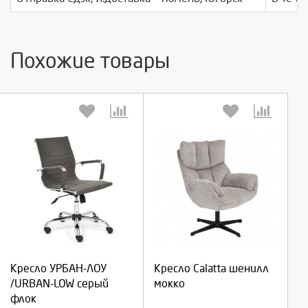
Похожие товары
Выберите количество:
Выберите количество:
Продолжить
Продолжить
Кресло УРБАН-ЛОУ
Кресло Calatta шенилл
/URBAN-LOW серый
мокко
Отмена
Отмена
флок