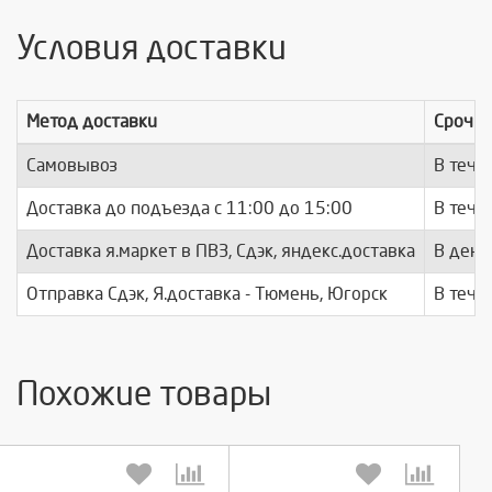
Условия доставки
Метод доставки
Срочно
Самовывоз
В тече
Доставка до подъезда c 11:00 до 15:00
В тече
Доставка я.маркет в ПВЗ, Сдэк, яндекс.доставка
В день
Отправка Сдэк, Я.доставка - Тюмень, Югорск
В тече
Похожие товары