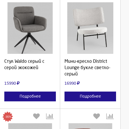
Выберите количество:
Выберите количество:
Продолжить
Продолжить
Стул Waldo серый с
Мини-кресло District
серой экокожей
Lounge букле светло-
Отмена
Отмена
серый
15990
16990
Подробнее
Подробнее
-36%