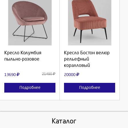
Выберите количество:
Выберите количество:
Продолжить
Продолжить
Кресло Колумбия
Кресло Бостон велюр
пыльно-розовое
рельефный
Отмена
Отмена
коралловый
21490
13690
20000
Подробнее
Подробнее
Каталог