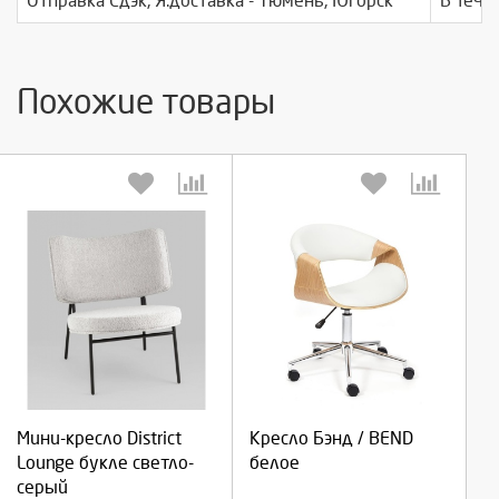
Отправка Сдэк, Я.доставка - Тюмень, Югорск
В тече
Похожие товары
Выберите количество:
Выберите количество:
Продолжить
Продолжить
Мини-кресло District
Кресло Бэнд / BEND
Lounge букле светло-
белое
Отмена
Отмена
серый