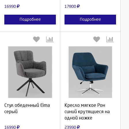
16990
17800
Подробнее
Подробнее
Выберите количество:
Выберите количество:
Продолжить
Продолжить
Стул обеденный Eima
Кресло мягкое Рон
серый
синий крутящиеся на
Отмена
Отмена
одной ножке
16990
23990