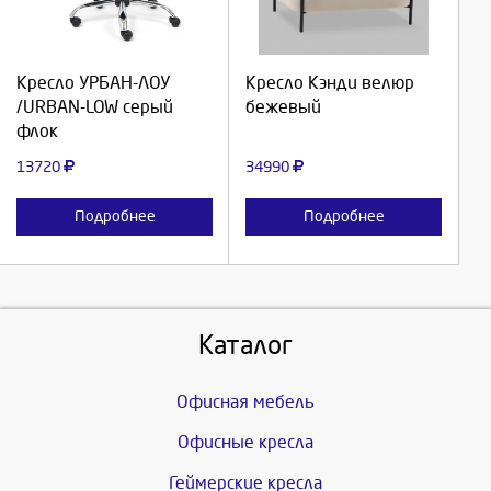
Продолжить
Продолжить
Кресло УРБАН-ЛОУ
Кресло Кэнди велюр
/URBAN-LOW серый
бежевый
Отмена
Отмена
флок
13720
34990
Подробнее
Подробнее
Каталог
Офисная мебель
Офисные кресла
Геймерские кресла