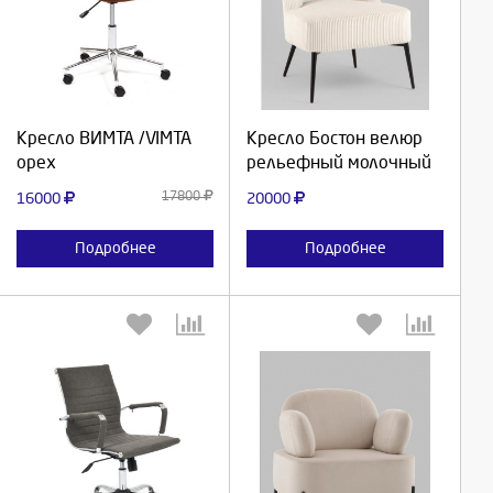
Выберите количество:
Выберите количество:
Продолжить
Продолжить
Кресло ВИМТА /VIMTA
Кресло Бостон велюр
орех
рельефный молочный
Отмена
Отмена
17800
16000
20000
Подробнее
Подробнее
Выберите количество:
Выберите количество: