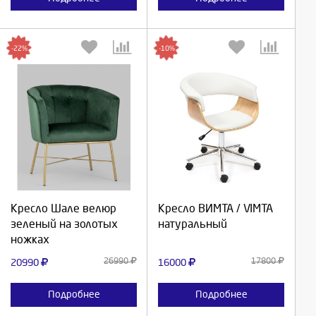
-22%
-10%
Выберите количество:
Выберите количество:
Продолжить
Продолжить
Кресло Шале велюр
Кресло ВИМТА / VIMTA
зеленый на золотых
натуральный
Отмена
Отмена
ножках
26990
17800
20990
16000
Подробнее
Подробнее