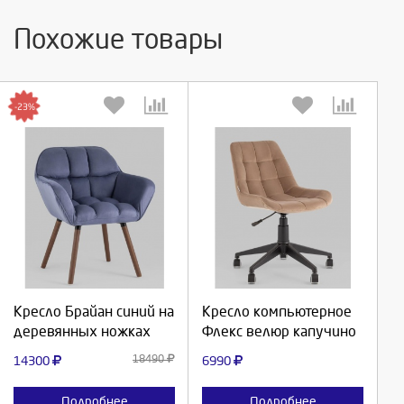
Похожие товары
-23%
Выберите количество:
Выберите количество:
Продолжить
Продолжить
Кресло Брайан синий на
Кресло компьютерное
деревянных ножках
Флекс велюр капучино
Отмена
Отмена
18490
14300
6990
Подробнее
Подробнее