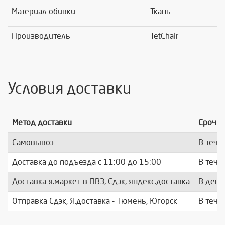
Материал обивки
Ткань
Производитель
TetChair
Условия доставки
Метод доставки
Срочно
Самовывоз
В тече
Доставка до подъезда c 11:00 до 15:00
В тече
Доставка я.маркет в ПВЗ, Сдэк, яндекс.доставка
В день
Отправка Сдэк, Я.доставка - Тюмень, Югорск
В тече