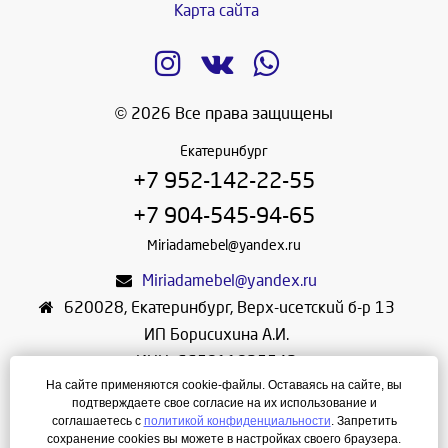
Карта сайта
© 2026 Все права защищены
Екатеринбург
+7 952-142-22-55
+7 904-545-94-65
Miriadamebel@yandex.ru
Miriadamebel@yandex.ru
620028
,
Екатеринбург
,
Верх-исетский б-р 13
ИП Борисихина А.И.
ИНН: 665811825542
На сайте применяются cookie-файлы. Оставаясь на сайте, вы
ОГРНИП: 312665804600057
подтверждаете свое согласие на их использование и
Режим работы: Ежедневно с 10-30 до 19-30
соглашаетесь с
политикой конфиденциальности
. Запретить
сохранение cookies вы можете в настройках своего браузера.