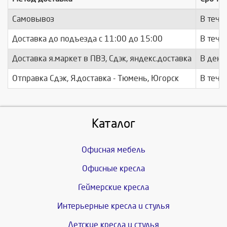
Самовывоз
В тече
Доставка до подъезда c 11:00 до 15:00
В тече
Доставка я.маркет в ПВЗ, Сдэк, яндекс.доставка
В день
Отправка Сдэк, Я.доставка - Тюмень, Югорск
В тече
Каталог
Офисная мебель
Офисные кресла
Геймерские кресла
Интерьерные кресла и стулья
Детские кресла и стулья