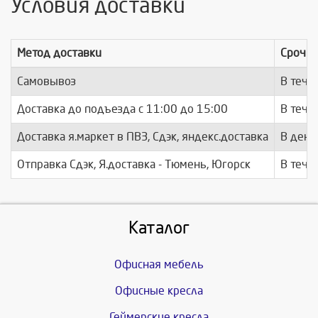
Условия доставки
Метод доставки
Срочно
Самовывоз
В тече
Доставка до подъезда c 11:00 до 15:00
В тече
Доставка я.маркет в ПВЗ, Сдэк, яндекс.доставка
В день
Отправка Сдэк, Я.доставка - Тюмень, Югорск
В тече
Каталог
Офисная мебель
Офисные кресла
Геймерские кресла