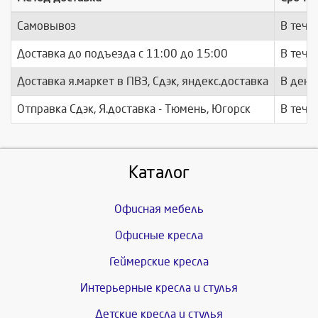
Самовывоз
В тече
Доставка до подъезда c 11:00 до 15:00
В тече
Доставка я.маркет в ПВЗ, Сдэк, яндекс.доставка
В день
Отправка Сдэк, Я.доставка - Тюмень, Югорск
В тече
Каталог
Офисная мебель
Офисные кресла
Геймерские кресла
Интерьерные кресла и стулья
Детские кресла и стулья