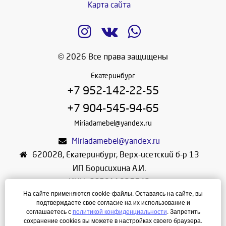
Карта сайта
© 2026 Все права защищены
Екатеринбург
+7 952-142-22-55
+7 904-545-94-65
Miriadamebel@yandex.ru
Miriadamebel@yandex.ru
620028
,
Екатеринбург
,
Верх-исетский б-р 13
ИП Борисихина А.И.
ИНН: 665811825542
На сайте применяются cookie-файлы. Оставаясь на сайте, вы
ОГРНИП: 312665804600057
подтверждаете свое согласие на их использование и
Режим работы: Ежедневно с 10-30 до 19-30
соглашаетесь с
политикой конфиденциальности
. Запретить
сохранение cookies вы можете в настройках своего браузера.