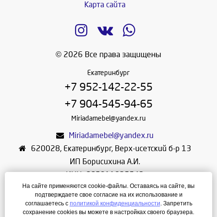
Карта сайта
© 2026 Все права защищены
Екатеринбург
+7 952-142-22-55
+7 904-545-94-65
Miriadamebel@yandex.ru
Miriadamebel@yandex.ru
620028
,
Екатеринбург
,
Верх-исетский б-р 13
ИП Борисихина А.И.
ИНН: 665811825542
На сайте применяются cookie-файлы. Оставаясь на сайте, вы
ОГРНИП: 312665804600057
подтверждаете свое согласие на их использование и
Режим работы: Ежедневно с 10-30 до 19-30
соглашаетесь с
политикой конфиденциальности
. Запретить
сохранение cookies вы можете в настройках своего браузера.