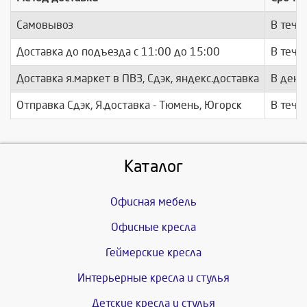
Самовывоз
В тече
Доставка до подъезда c 11:00 до 15:00
В тече
Доставка я.маркет в ПВЗ, Сдэк, яндекс.доставка
В день
Отправка Сдэк, Я.доставка - Тюмень, Югорск
В тече
Каталог
Офисная мебель
Офисные кресла
Геймерские кресла
Интерьерные кресла и стулья
Детские кресла и стулья