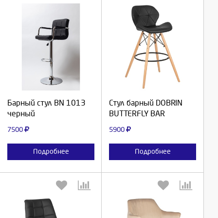
Выберите количество:
Выберите количество:
Продолжить
Продолжить
Барный стул BN 1013
Стул барный DOBRIN
черный
BUTTERFLY BAR
Отмена
Отмена
7500
5900
Подробнее
Подробнее