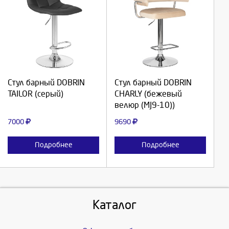
Выберите количество:
Выберите количество:
Продолжить
Продолжить
Стул барный DOBRIN
Стул барный DOBRIN
TAILOR (серый)
CHARLY (бежевый
Отмена
Отмена
велюр (MJ9-10))
7000
9690
Подробнее
Подробнее
Каталог