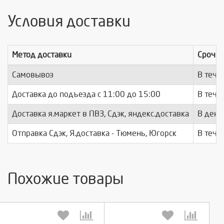
Условия доставки
Метод доставки
Срочно
Самовывоз
В тече
Доставка до подъезда c 11:00 до 15:00
В тече
Доставка я.маркет в ПВЗ, Сдэк, яндекс.доставка
В день
Отправка Сдэк, Я.доставка - Тюмень, Югорск
В тече
Похожие товары