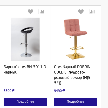
Выберите количество:
Выберите количество:
Барный стул BN-3011 D
Стул барный DOBRIN
Продолжить
Продолжить
черный
GOLDIE (пудрово-
розовый велюр (MJ9-
Отмена
Отмена
32))
5500
9490
Подробнее
Подробнее