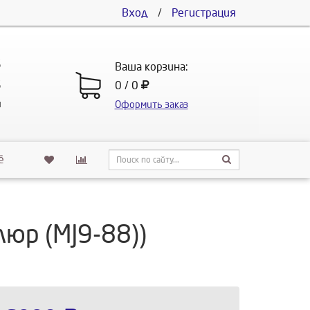
Вход
/
Регистрация
5
Ваша корзина:
5
0 / 0
u
Оформить заказ
ё
юр (MJ9-88))