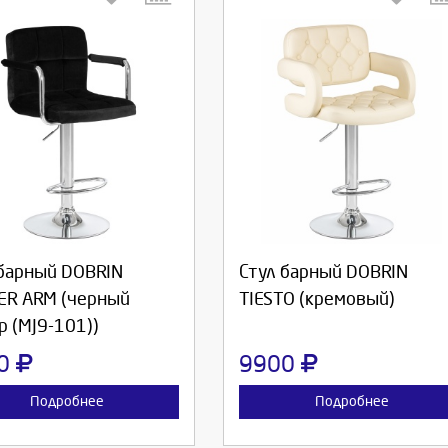
берите количество:
Выберите количество:
родолжить
Отмена
Продолжить
Отмена
 барный DOBRIN
Стул барный DOBRIN
ER ARM (черный
TIESTO (кремовый)
 (MJ9-101))
90
9900
Подробнее
Подробнее