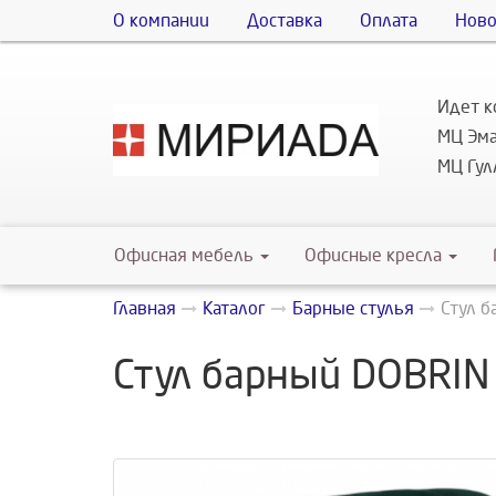
О компании
Доставка
Оплата
Ново
Идет к
МЦ Эма
МЦ Гулл
Офисная мебель
Офисные кресла
Главная
Каталог
Барные стулья
Стул б
Стул барный DOBRIN