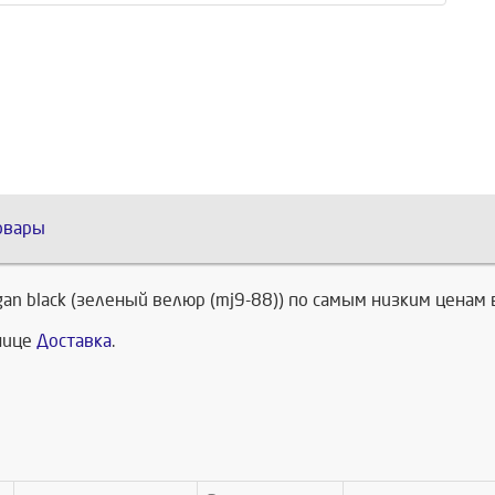
овары
gan black (зеленый велюр (mj9-88)) по самым низким ценам 
анице
Доставка
.