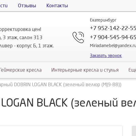
сти
Отзывы
Контакты
Екатеринбург
+7 952-142-22-5
орректировка цен!
+7 904-545-94-6
, 3 этаж, салон 313
ивер - корпус Б, 1 этаж.
Miriadamebel@yandex.r
Заказать звонок
Геймерские кресла
Интерьерные кресла и стулья
Ещ
арный DOBRIN LOGAN BLACK (зеленый велюр (MJ9-88))
 LOGAN BLACK (зеленый вел