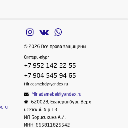
© 2026 Все права защищены
Екатеринбург
+7 952-142-22-55
+7 904-545-94-65
Miriadamebel@yandex.ru
Miriadamebel@yandex.ru
620028
,
Екатеринбург
,
Верх-
ости
исетский б-р 13
ИП Борисихина А.И.
ИНН: 665811825542