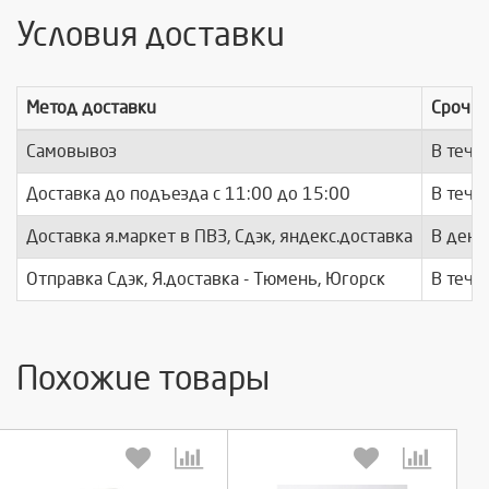
Условия доставки
Метод доставки
Срочно
Самовывоз
В тече
Доставка до подъезда c 11:00 до 15:00
В тече
Доставка я.маркет в ПВЗ, Сдэк, яндекс.доставка
В день
Отправка Сдэк, Я.доставка - Тюмень, Югорск
В тече
Похожие товары