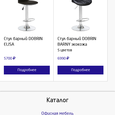
Выберите количество:
Выберите количество:
Продолжить
Продолжить
Стул барный DOBRIN
Стул барный DOBRIN
ELISA
BARNY экокожа
Отмена
Отмена
5 цветов
5700
6990
Подробнее
Подробнее
Каталог
Офисная мебель