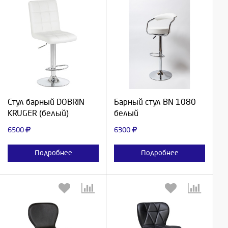
Выберите количество:
Выберите количество:
Продолжить
Продолжить
Стул барный DOBRIN
Барный стул BN 1080
KRUGER (белый)
белый
Отмена
Отмена
6500
6300
Подробнее
Подробнее