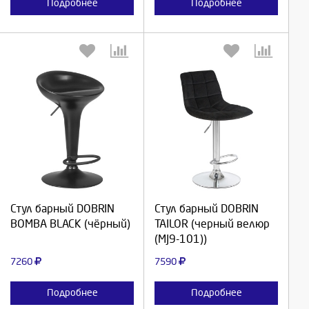
Подробнее
Подробнее
Выберите количество:
Выберите количество:
Продолжить
Продолжить
Стул барный DOBRIN
Стул барный DOBRIN
BOMBA BLACK (чёрный)
TAILOR (черный велюр
Отмена
Отмена
(MJ9-101))
7260
7590
Подробнее
Подробнее