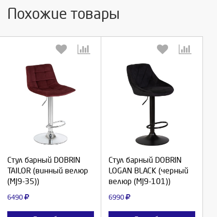
Похожие товары
Выберите количество:
Выберите количество:
Продолжить
Продолжить
Стул барный DOBRIN
Стул барный DOBRIN
TAILOR (винный велюр
LOGAN BLACK (черный
Отмена
Отмена
(MJ9-35))
велюр (MJ9-101))
6490
6990