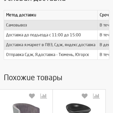
Метод доставки
Срочно
Самовывоз
В тече
Доставка до подъезда c 11:00 до 15:00
В тече
Доставка я.маркет в ПВЗ, Сдэк, яндекс.доставка
В день
Отправка Сдэк, Я.доставка - Тюмень, Югорск
В тече
Похожие товары