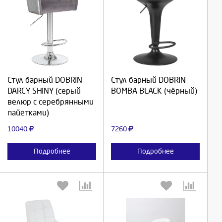
Выберите количество:
Выберите количество:
Стул барный DOBRIN
Стул барный DOBRIN
Продолжить
Продолжить
DARCY SHINY (серый
BOMBA BLACK (чёрный)
велюр с серебрянными
Отмена
Отмена
пайетками)
10040
7260
Подробнее
Подробнее