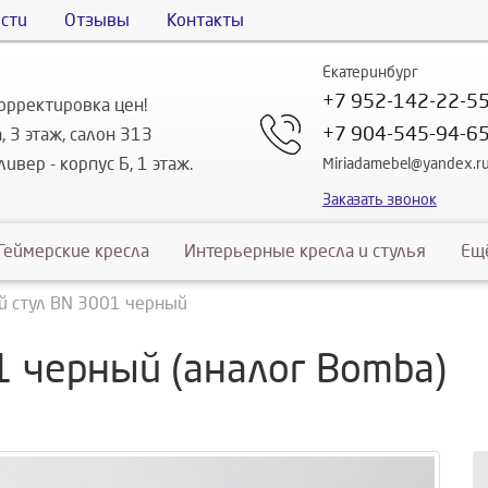
сти
Отзывы
Контакты
Екатеринбург
+7 952-142-22-5
орректировка цен!
+7 904-545-94-6
, 3 этаж, салон 313
ивер - корпус Б, 1 этаж.
Miriadamebel@yandex.r
Заказать звонок
Геймерские кресла
Интерьерные кресла и стулья
Ещ
й стул ВN 3001 черный
1 черный (аналог Bomba)