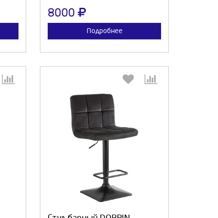
8000
Подробнее
:
Выберите количество:
а
Продолжить
Отмена