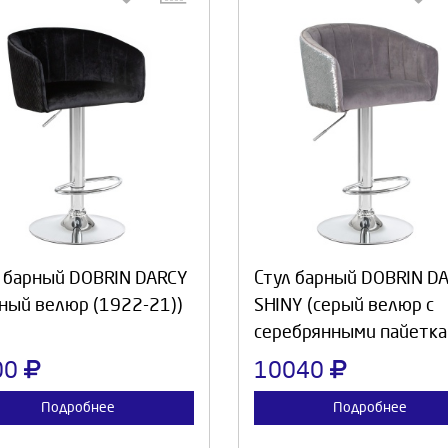
Выберите количество:
Выберите количество
Продолжить
Отмена
Продолжить
Отмен
 барный DOBRIN DARCY
Стул барный DOBRIN D
ный велюр (1922-21))
SHINY (серый велюр с
серебрянными пайетка
00
10040
Подробнее
Подробнее