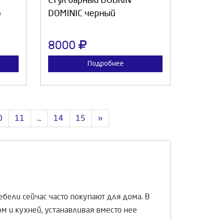
Стул барный DOBRIN
р
DOMINIC черный
8000
Подробнее
0
11
...
14
15
»
ебели сейчас часто покупают для дома. В
м и кухней, устанавливая вместо нее