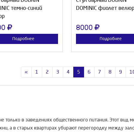
 барный DOBRIN
Стул барный DOBRIN
NIC темно-синий
DOMINIC фиолет велю
юр
00
8000
Подробнее
Подробнее
«
1
2
3
4
5
6
7
8
9
1
е только в заведениях общественного питания. Этот вид м
и, а в старых квартирах убирают перегородку между зало