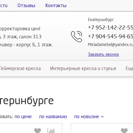
сти
Отзывы
Контакты
Екатеринбург
+7 952-142-22-5
орректировка цен!
+7 904-545-94-6
, 3 этаж, салон 313
ивер - корпус Б, 1 этаж.
Miriadamebel@yandex.r
Заказать звонок
Геймерские кресла
Интерьерные кресла и стулья
Ещ
теринбурге
овать:
по цене
по названию
по новизне