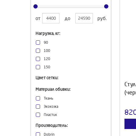
от
до
руб.
Нагрузка, кг:
90
100
120
150
Цвет сетки:
Стул
Материал обивки:
(чер
Ткань
Экокожа
82
Пластик
Производитель:
Dobrin