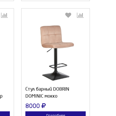
:
Выберите количество:
а
Продолжить
Отмена
Стул барный DOBRIN
юр
DOMINIC мокко
8000
Подробнее