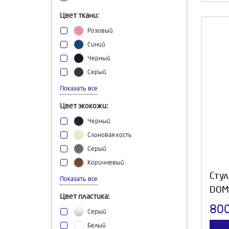
Цвет ткани:
Розовый
Синий
Черный
Серый
Песочный
Показать все
Цвет экокожи:
Черный
Слоновая кость
Серый
Коричневый
Стул
Зеленый
Показать все
DOM
Шоколад
Цвет пластика:
Белый
80
Серый
Белый