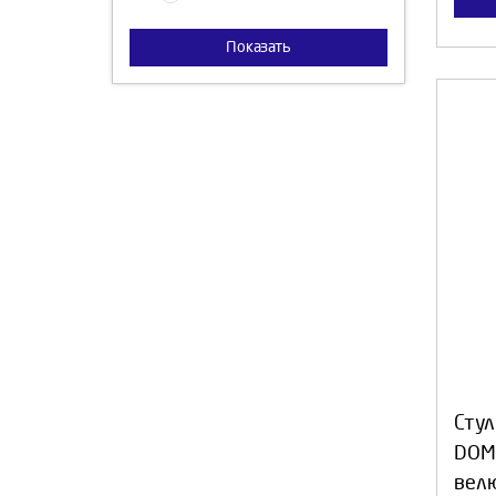
Показать
Стул
DOMI
вел