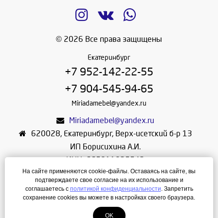
© 2026 Все права защищены
Екатеринбург
+7 952-142-22-55
+7 904-545-94-65
Miriadamebel@yandex.ru
Miriadamebel@yandex.ru
620028
,
Екатеринбург
,
Верх-исетский б-р 13
ИП Борисихина А.И.
ИНН: 665811825542
На сайте применяются cookie-файлы. Оставаясь на сайте, вы
ОГРНИП: 312665804600057
подтверждаете свое согласие на их использование и
Режим работы: Ежедневно с 10-30 до 19-30
соглашаетесь с
политикой конфиденциальности
. Запретить
сохранение cookies вы можете в настройках своего браузера.
Создание сайта
—
ЛегионА
OK