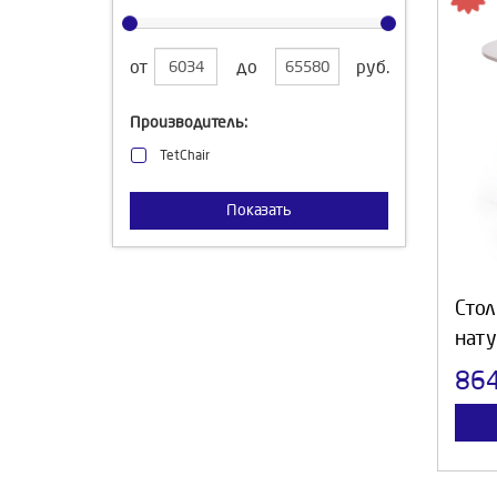
от
до
руб.
Производитель:
TetChair
Показать
Стол
нат
86