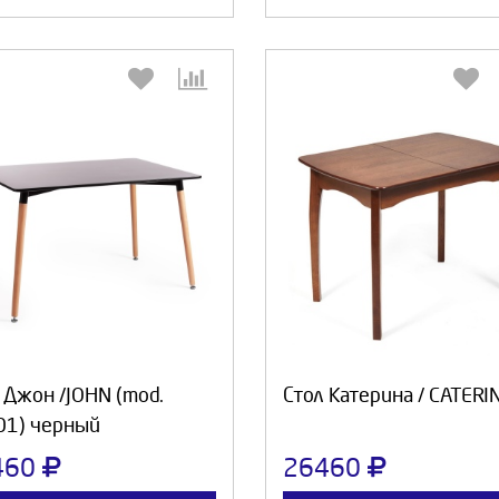
Выберите количество:
Выберите количество
Продолжить
Отмена
Продолжить
Отмен
 Джон /JOHN (mod.
Стол Катерина / CATERI
01) черный
460
26460