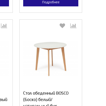
Подробнее
:
Выберите количество:
а
Продолжить
Отмена
Стол обеденный BOSCO
евый
(Боско) белый/