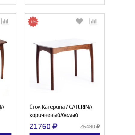
-18%
:
Выберите количество:
а
Продолжить
Отмена
NA
Стол Катерина / CATERINA
коричневый/белый
21760
26480