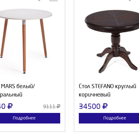
Выберите количество:
Выберите количество
Продолжить
Отмена
Продолжить
Отмен
 MARS белый/
Стол STEFANO круглый
уральный
коричневый
40
34500
9111
Подробнее
Подробнее