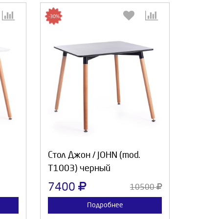
-30%
:
Выберите количество:
а
Продолжить
Отмена
Стол Джон / JOHN (mod.
T1003) черный
7400
10500
Подробнее