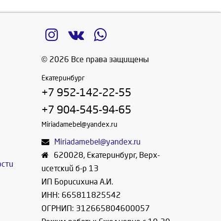
© 2026 Все права защищены
Екатеринбург
+7 952-142-22-55
+7 904-545-94-65
Miriadamebel@yandex.ru
Miriadamebel@yandex.ru
620028
,
Екатеринбург
,
Верх-
ости
исетский б-р 13
ИП Борисихина А.И.
ИНН: 665811825542
ОГРНИП: 312665804600057