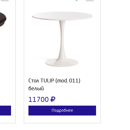
:
Выберите количество:
а
Продолжить
Отмена
Стол TULIP (mod. 011)
белый
11700
Подробнее