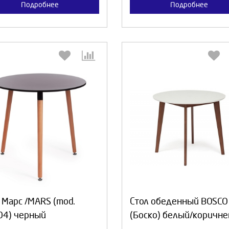
Подробнее
Подробнее
Выберите количество:
Выберите количество
Продолжить
Отмена
Продолжить
Отмен
 Марс /MARS (mod.
Стол обеденный BOSCO
04) черный
(Боско) белый/коричн