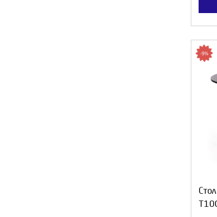
-9%
Стол
T10