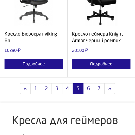
Продолжить
Отмена
Продолжить
Отмена
Кресло Бюрократ viking-
Кресло геймера Knight
8n
Armor черный ромбик
10290
20100
Подробнее
Подробнее
«
1
2
3
4
5
6
7
»
Кресла для геймеров