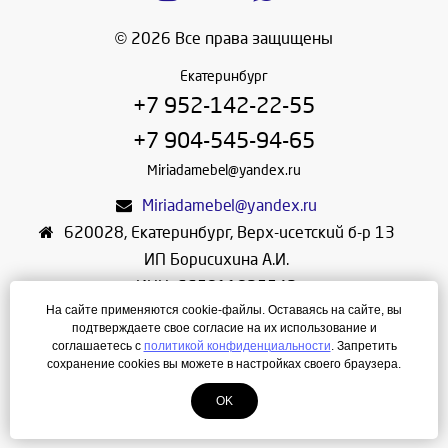
© 2026 Все права защищены
Екатеринбург
+7 952-142-22-55
+7 904-545-94-65
Miriadamebel@yandex.ru
Miriadamebel@yandex.ru
620028
,
Екатеринбург
,
Верх-исетский б-р 13
ИП Борисихина А.И.
ИНН: 665811825542
На сайте применяются cookie-файлы. Оставаясь на сайте, вы
ОГРНИП: 312665804600057
подтверждаете свое согласие на их использование и
Режим работы: Ежедневно с 10-30 до 19-30
соглашаетесь с
политикой конфиденциальности
. Запретить
сохранение cookies вы можете в настройках своего браузера.
Создание сайта
—
ЛегионА
OK