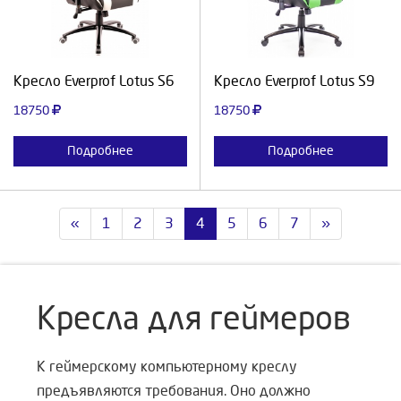
Продолжить
Отмена
Продолжить
Отмена
Кресло Everprof Lotus S6
Кресло Everprof Lotus S9
18750
18750
Подробнее
Подробнее
«
1
2
3
4
5
6
7
»
Кресла для геймеров
К геймерскому компьютерному креслу
предъявляются требования. Оно должно